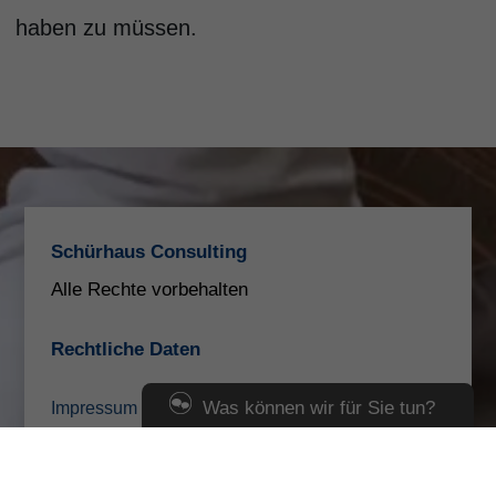
haben zu müssen.
Schürhaus Consulting
Alle Rechte vorbehalten
Rechtliche Daten
Was können wir für Sie tun?
I
mpressum
Datenschutzerklärung
Zur Zeit sind wir leider nicht online, Sie
Erstinformation
können uns jedoch auch eine Nachricht